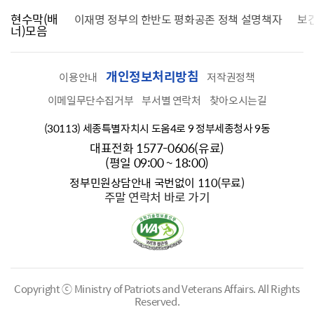
현수막(배
가를 찾습니다
이재명 정부의 한반도 평화공존 정책 설명책자
보
너)모음
개인정보처리방침
이용안내
저작권정책
이메일무단수집거부
부서별 연락처
찾아오시는길
(30113) 세종특별자치시 도움4로 9 정부세종청사 9동
대표전화 1577-0606(유료)
(평일 09:00 ~ 18:00)
정부민원상담안내 국번없이 110(무료)
주말 연락처 바로 가기
Copyright ⓒ Ministry of Patriots and Veterans Affairs.
All Rights
Reserved.