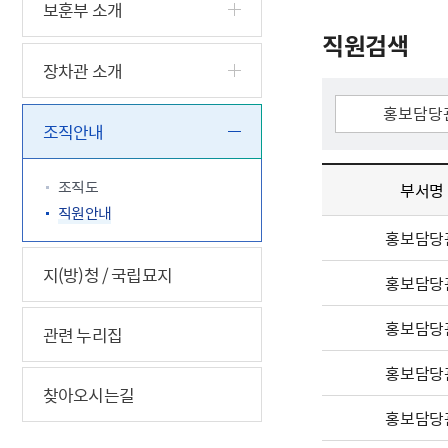
5.18 민
친일귀속
국민제안
기관주소
보훈부 소개
고엽제 후
정부위원
정책토론
당직실 전
직원검색
정책실명제
특수임무
행정서비스
전자공청
장차관 소개
주요정책
독립운동가
제대군인
학술·연구
설문조사
이달의 독
조직안내
이달의 전
조직도
부서명
직원안내
홍보담당
지(방)청 / 국립묘지
홍보담당
홍보담당
관련 누리집
홍보담당
찾아오시는길
홍보담당