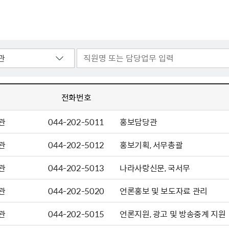
주유공자
재산
록
기타지원
역대처차장
이
유(의)증
회운영공개
화번호
보훈지원 안내자료
국
 안내
입법예고
행
유공자
 헌장 전문
회
보
목록
행정예고
행
 자료실
신
정
훈령·예규
국
립운동가
국
국
고문변호사
헌
쟁영웅
단체 법인내규
지자체 보훈관련 자체법규
전화번호
관
044-202-5011
홍보담당관
관
044-202-5012
홍보기획, 서무총괄
관
044-202-5013
나라사랑신문, 국서무
관
044-202-5020
언론홍보 및 보도자료 관리
관
044-202-5015
언론지원, 광고 및 방송중계 지원