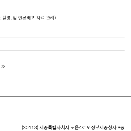
, 촬영, 및 언론배포 자료 관리)
(30113) 세종특별자치시 도움4로 9 정부세종청사 9동
이재명 정부의 한반도 평