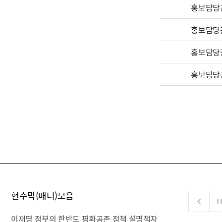
홍보담당
홍보담당
홍보담당
홍보담당
현수막(배너)모음
이재명 정부의 한반도 평화공존 정책 설명책자