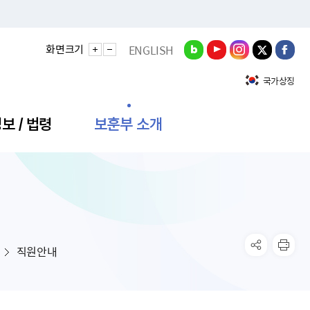
화면크기
ENGLISH
국가상징
보 / 법령
보훈부 소개
정성과
비스안내
간회의
충민원
공대상 공공데이터 목록
직도
정부기념식
구 국가유공자증 등
기관평가
규제개혁신문고
공모요강
훈사진관
업내용
무·차관회의
산낭비신고센터
EN API
원안내
기념식 참가신청
국가보훈등록증
지수·만족도 등
규제입증요청
직원안내
공공데이터
훈영상관
업활동
요회의결과
패행위신고
기념식 참가신청 확인
국가보훈등록증 발급안내
규제개혁추진현황
공지사항
라사랑신문(PDF)
료실
영리법인 부정비리 신고
이달의 보훈행사
모바일 국가보훈등록증 발급방법
하는 나라사랑신문
관기관누리집
탁금지법 위반행위 신고
보훈행사·캠페인 자료실
국가보훈등록증 진위확인
보훈대상자