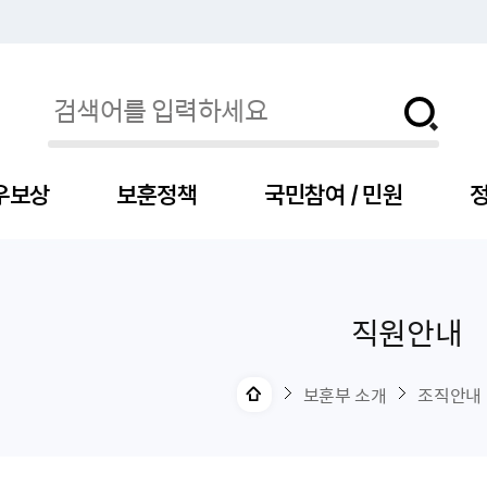
우보상
보훈정책
국민참여 / 민원
정
직원안내
자
서
신청
청구
보도자료
보훈급여금
세출예산
사전정보공표목록
장차관소개
국
서
주
고
제
조
식
자
서식
처분사례
언론보도설명·정정
교육지원
기금
업무추진비
장관과의 대화
보
사
국
예
OP
직
보훈부 소개
조직안내
자
센터
및 보훈캐릭터
대부지원
계약관련
주요일정
보
사
주
부
위탁알림
대상자
건
의료지원 및 위탁병원
공공기관
연설문
나
자
비
자
, 화상(수어)상담
생업지원
역대장차관
말
유
청