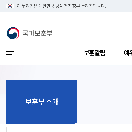
이 누리집은 대한민국 공식 전자정부 누리집입니다.
보훈알림
예
공지사항
독립유공
정책보고
보훈민원
정보공개
업무계획
보훈부 소개
지방청소
국가유공
보훈보상
민원사무
불복신청
비전
채용공고
지원대상
보훈복지
보훈상담
상징(MI)
개인정보 
보훈보상
제대군인
질의 응답
정책 슬로
참전유공
현충시설
110 채팅
연혁