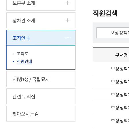
5.18 민
친일귀속
국민제안
기관주소
보훈부 소개
고엽제 후
정부위원
정책토론
당직실 전
직원검색
정책실명제
특수임무
행정서비스
전자공청
장차관 소개
주요정책
독립운동가
제대군인
학술·연구
설문조사
이달의 독
조직안내
이달의 전
조직도
부서명
직원안내
보상정책
지(방)청 / 국립묘지
보상정책
보상정책
관련 누리집
보상정책
찾아오시는길
보상정책