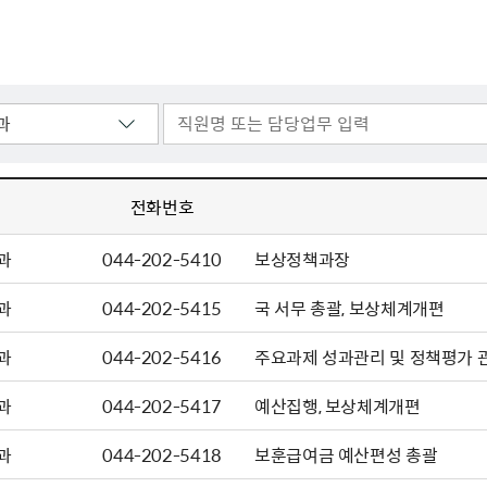
주유공자
재산
록
기타지원
역대처차장
이
유(의)증
회운영공개
화번호
보훈지원 안내자료
국
 안내
입법예고
행
유공자
 헌장 전문
회
보
목록
행정예고
행
 자료실
신
정
훈령·예규
국
립운동가
국
국
고문변호사
헌
쟁영웅
단체 법인내규
지자체 보훈관련 자체법규
전화번호
과
044-202-5410
보상정책과장
과
044-202-5415
국 서무 총괄, 보상체계개편
과
044-202-5416
주요과제 성과관리 및 정책평가 관
과
044-202-5417
예산집행, 보상체계개편
과
044-202-5418
보훈급여금 예산편성 총괄