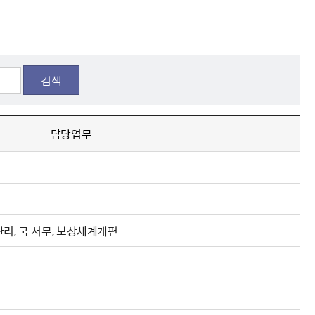
해충돌방지법 위반행위 신고
보훈연감
적극행정과 소극행정의 정의
가유공자 부정 등록 신고
정심판
쟁송현황
적극행정 추진방안
훈급여금 부정수령 신고
정소송
체검사 제도안내
정보 공유
비영리법인
적극행정 국민추천
부포상공개검증
가배상
가보훈 장해진단서 제도
교육 자료
신체검사 및 고엽제 검진
소극행정신고
검색
민참여예산
법재판
의견 제안
단체관련
적극행정자료실
독립운동
감사
담당업무
반부패·청렴
협동조합 경영공시
기타
리, 국 서무, 보상체계개편