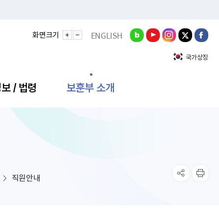
화면크기
ENGLISH
국가상징
보 / 법령
보훈부 소개
정성과
비스안내
간회의
충민원
공대상 공공데이터 목록
직도
정부기념식
구 국가유공자증 등
기관평가
규제개혁신문고
공모요강
훈사진관
업내용
무·차관회의
산낭비신고센터
EN API
원안내
기념식 참가신청
국가보훈등록증
지수·만족도 등
규제입증요청
직원안내
공공데이터
훈영상관
업활동
요회의결과
패행위신고
기념식 참가신청 확인
국가보훈등록증 발급안내
규제개혁추진현황
공지사항
라사랑신문(PDF)
료실
영리법인 부정비리 신고
이달의 보훈행사
모바일 국가보훈등록증 발급방법
하는 나라사랑신문
관기관누리집
탁금지법 위반행위 신고
보훈행사·캠페인 자료실
국가보훈등록증 진위확인
보훈대상자