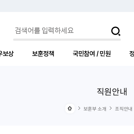
우보상
보훈정책
국민참여 / 민원
정
직원안내
자
서
신청
청구
보도자료
보훈급여금
세출예산
사전정보공표목록
장차관소개
국
서
주
고
제
조
식
자
서식
처분사례
언론보도설명·정정
교육지원
기금
업무추진비
장관과의 대화
보
사
국
예
OP
직
보훈부 소개
조직안내
자
센터
및 보훈캐릭터
대부지원
계약관련
주요일정
보
사
주
부
위탁알림
대상자
건
의료지원 및 위탁병원
공공기관
연설문
나
자
비
자
, 화상(수어)상담
생업지원
역대장차관
말
유
청