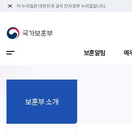
이 누리집은 대한민국 공식 전자정부 누리집입니다.
보훈알림
예
공지사항
독립유공
정책보고
보훈민원
정보공개
업무계획
보훈부 소개
지방청소
국가유공
보훈보상
민원사무
불복신청
비전
채용공고
지원대상
보훈복지
보훈상담
상징(MI)
개인정보 
보훈보상
제대군인
질의 응답
정책 슬로
참전유공
현충시설
110 채팅
연혁