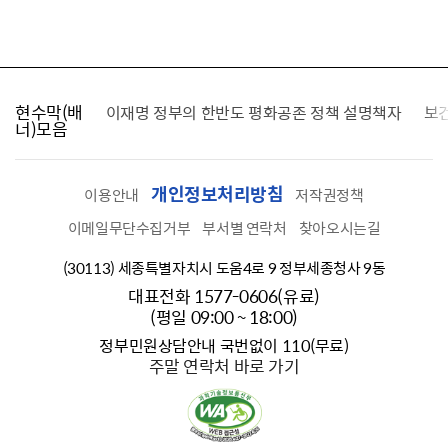
현수막(배
가를 찾습니다
이재명 정부의 한반도 평화공존 정책 설명책자
보
너)모음
개인정보처리방침
이용안내
저작권정책
이메일무단수집거부
부서별 연락처
찾아오시는길
(30113) 세종특별자치시 도움4로 9 정부세종청사 9동
대표전화 1577-0606(유료)
(평일 09:00 ~ 18:00)
정부민원상담안내 국번없이 110(무료)
주말 연락처 바로 가기