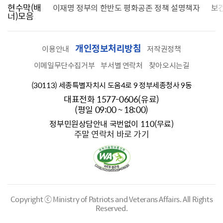
현수막(배
가를 찾습니다
이재명 정부의 한반도 평화공존 정책 설명책자
보
너)모음
개인정보처리방침
이용안내
저작권정책
이메일무단수집거부
부서별 연락처
찾아오시는길
(30113) 세종특별자치시 도움4로 9 정부세종청사 9동
대표전화 1577-0606(유료)
(평일 09:00 ~ 18:00)
정부민원상담안내 국번없이 110(무료)
주말 연락처 바로 가기
Copyright ⓒ Ministry of Patriots and Veterans Affairs.
All Rights
Reserved.