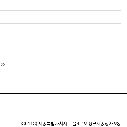
(30113) 세종특별자치시 도움4로 9 정부세종청사 9동
이재명 정부의 한반도 평