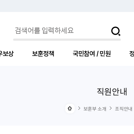
우보상
보훈정책
국민참여 / 민원
정
직원안내
자
서
신청
청구
보도자료
보훈급여금
세출예산
사전정보공표목록
장차관소개
국
서
주
고
제
조
식
자
서식
처분사례
언론보도설명·정정
교육지원
기금
업무추진비
장관과의 대화
보
사
국
예
OP
직
보훈부 소개
조직안내
자
센터
및 보훈캐릭터
대부지원
계약관련
주요일정
보
사
주
부
위탁알림
대상자
건
의료지원 및 위탁병원
공공기관
연설문
나
자
비
자
, 화상(수어)상담
생업지원
역대장차관
말
유
청