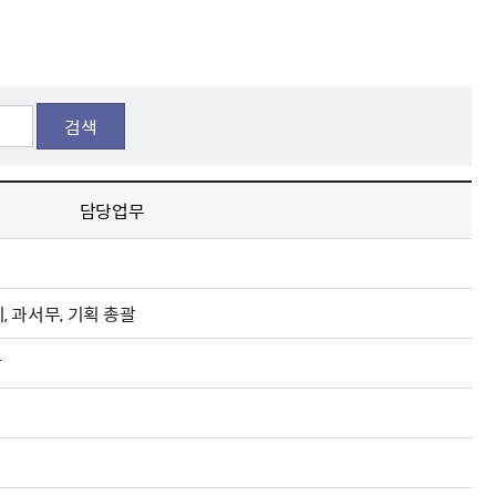
해충돌방지법 위반행위 신고
보훈연감
적극행정과 소극행정의 정의
가유공자 부정 등록 신고
정심판
쟁송현황
적극행정 추진방안
훈급여금 부정수령 신고
정소송
체검사 제도안내
정보 공유
비영리법인
적극행정 국민추천
부포상공개검증
가배상
가보훈 장해진단서 제도
교육 자료
신체검사 및 고엽제 검진
소극행정신고
검색
민참여예산
법재판
의견 제안
단체관련
적극행정자료실
독립운동
감사
담당업무
반부패·청렴
협동조합 경영공시
기타
리, 과서무, 기획 총괄
괄