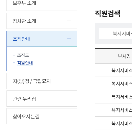
5.18 민
친일귀속
국민제안
기관주소
보훈부 소개
고엽제 후
정부위원
정책토론
당직실 전
직원검색
정책실명제
특수임무
행정서비스
전자공청
장차관 소개
주요정책
독립운동가
제대군인
학술·연구
설문조사
이달의 독
조직안내
이달의 전
조직도
부서명
직원안내
복지서비
지(방)청 / 국립묘지
복지서비
복지서비
관련 누리집
복지서비
찾아오시는길
복지서비