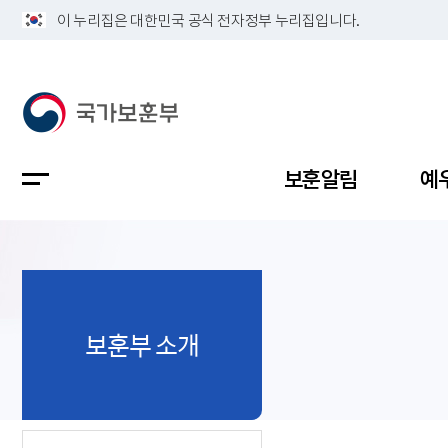
이 누리집은 대한민국 공식 전자정부 누리집입니다.
보훈알림
예
공지사항
독립유공
정책보고
보훈민원
정보공개
업무계획
보훈부 소개
지방청소
국가유공
보훈보상
민원사무
불복신청
비전
채용공고
지원대상
보훈복지
보훈상담
상징(MI)
개인정보 
보훈보상
제대군인
질의 응답
정책 슬로
참전유공
현충시설
110 채팅
연혁