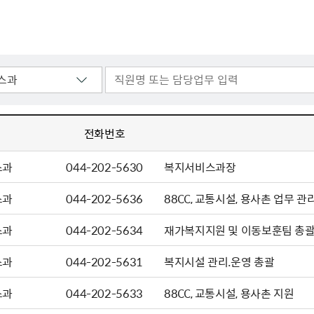
주유공자
재산
록
기타지원
역대처차장
이
유(의)증
회운영공개
화번호
보훈지원 안내자료
국
 안내
입법예고
행
유공자
 헌장 전문
회
보
목록
행정예고
행
 자료실
신
정
훈령·예규
국
립운동가
국
국
고문변호사
헌
쟁영웅
단체 법인내규
지자체 보훈관련 자체법규
전화번호
스과
044-202-5630
복지서비스과장
스과
044-202-5636
88CC, 교통시설, 용사촌 업무 관
스과
044-202-5634
재가복지지원 및 이동보훈팀 총
스과
044-202-5631
복지시설 관리.운영 총괄
스과
044-202-5633
88CC, 교통시설, 용사촌 지원