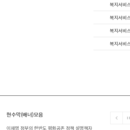
복지서비
복지서비
복지서비
복지서비
현수막(배너)모음
이재명 정부의 한반도 평화공존 정책 설명책자