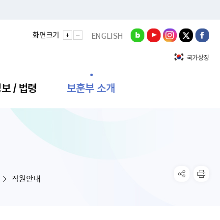
화면크기
ENGLISH
국가상징
보 / 법령
보훈부 소개
정성과
비스안내
간회의
충민원
공대상 공공데이터 목록
직도
정부기념식
구 국가유공자증 등
기관평가
규제개혁신문고
공모요강
훈사진관
업내용
무·차관회의
산낭비신고센터
EN API
원안내
기념식 참가신청
국가보훈등록증
지수·만족도 등
규제입증요청
직원안내
공공데이터
훈영상관
업활동
요회의결과
패행위신고
기념식 참가신청 확인
국가보훈등록증 발급안내
규제개혁추진현황
공지사항
라사랑신문(PDF)
료실
영리법인 부정비리 신고
이달의 보훈행사
모바일 국가보훈등록증 발급방법
하는 나라사랑신문
관기관누리집
탁금지법 위반행위 신고
보훈행사·캠페인 자료실
국가보훈등록증 진위확인
보훈대상자