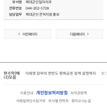
부서명
제대군인일자리과
전화번호
044-202-5728
담당업무
제대군인 전직지원 홍보
이전 페이지
다음 페이지
현수막(배
가를 찾습니다
이재명 정부의 한반도 평화공존 정책 설명책자
보
너)모음
개인정보처리방침
이용안내
저작권정책
이메일무단수집거부
부서별 연락처
찾아오시는길