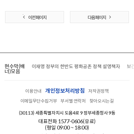
이전 페이지
다음 페이지
현수막(배
가를 찾습니다
이재명 정부의 한반도 평화공존 정책 설명책자
보
너)모음
개인정보처리방침
이용안내
저작권정책
이메일무단수집거부
부서별 연락처
찾아오시는길
(30113) 세종특별자치시 도움4로 9 정부세종청사 9동
대표전화 1577-0606(유료)
(평일 09:00 ~ 18:00)