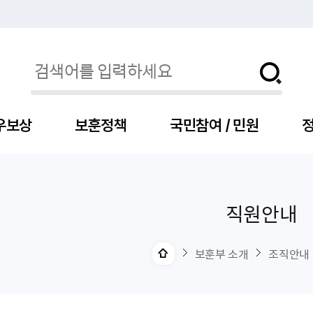
우보상
보훈정책
국민참여 / 민원
정
직원안내
자
서
신청
청구
보도자료
보훈급여금
세출예산
사전정보공표목록
장차관소개
국
서
주
고
제
조
식
자
서식
처분사례
언론보도설명·정정
교육지원
기금
업무추진비
장관과의 대화
보
사
국
예
OP
직
보훈부 소개
조직안내
자
센터
및 보훈캐릭터
대부지원
계약관련
주요일정
보
사
주
부
위탁알림
대상자
건
의료지원 및 위탁병원
공공기관
연설문
나
자
비
자
, 화상(수어)상담
생업지원
역대장차관
말
유
청