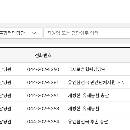
주유공자
재산
록
기타지원
역대처차장
이
유(의)증
회운영공개
화번호
보훈지원 안내자료
국
 안내
입법예고
행
유공자
 헌장 전문
회
보
목록
행정예고
행
 자료실
신
정
훈령·예규
국
립운동가
국
국
고문변호사
헌
쟁영웅
단체 법인내규
지자체 보훈관련 자체법규
전화번호
담당관
044-202-5350
국제보훈협력담당관
담당관
044-202-5361
유엔참전국 민간단체지원, 서무
담당관
044-202-5351
재방한, 유해봉환 총괄
담당관
044-202-5358
재방한, 유해봉환
담당관
044-202-5354
유엔참전국 후손 총괄