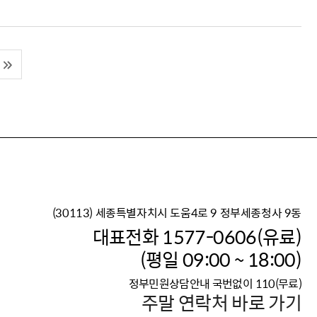
(30113) 세종특별자치시 도움4로 9 정부세종청사 9동
이재명 정부의 한반도 평
대표전화 1577-0606(유료)
보건복지부 대표 복지포털
(평일 09:00 ~ 18:00)
2026년 적용 최저임금
정부민원상담안내 국번없이 110(무료)
국가 · 공무원, 공직유관단
주말 연락처 바로 가기
고향사랑 기부제