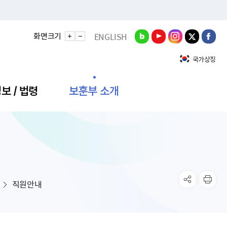
화면크기
ENGLISH
국가상징
보 / 법령
보훈부 소개
정성과
비스안내
간회의
충민원
공대상 공공데이터 목록
직도
정부기념식
구 국가유공자증 등
기관평가
규제개혁신문고
공모요강
훈사진관
업내용
무·차관회의
산낭비신고센터
EN API
원안내
기념식 참가신청
국가보훈등록증
지수·만족도 등
규제입증요청
직원안내
공공데이터
훈영상관
업활동
요회의결과
패행위신고
기념식 참가신청 확인
국가보훈등록증 발급안내
규제개혁추진현황
공지사항
라사랑신문(PDF)
료실
영리법인 부정비리 신고
이달의 보훈행사
모바일 국가보훈등록증 발급방법
하는 나라사랑신문
관기관누리집
탁금지법 위반행위 신고
보훈행사·캠페인 자료실
국가보훈등록증 진위확인
보훈대상자