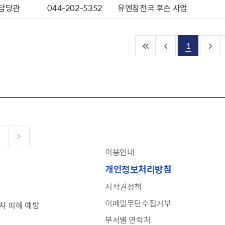
담당관
044-202-5352
유엔참전국 후손 사업
1
이용안내
공유누리
개인정보처리방침
수어로 보는 대한민국정부
저작권정책
6·25 비정규군 공로자 보상신청 안내
이메일무단수집거부
차 피해 예방
문화포털(통합 문화 정보 사이트)
부서별 연락처
전사자 유가족 찾기