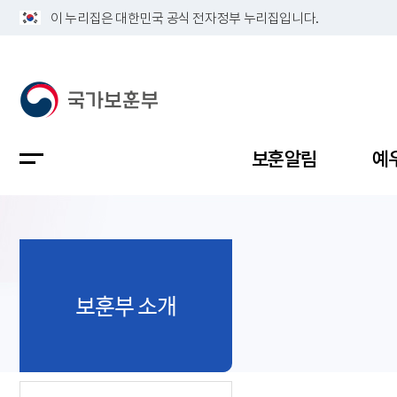
이 누리집은 대한민국 공식 전자정부 누리집입니다.
보훈알림
예
공지사항
독립유공
정책보고
보훈민원
정보공개
업무계획
보훈부 소개
지방청소
국가유공
보훈보상
민원사무
불복신청
비전
채용공고
지원대상
보훈복지
보훈상담
상징(MI)
개인정보 
보훈보상
제대군인
질의 응답
정책 슬로
참전유공
현충시설
110 채팅
연혁