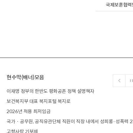
국제보훈협력
현수막(배너)모음
이재명 정부의 한반도 평화공존 정책 설명책자
보건복지부 대표 복지포털 복지로
2026년 적용 최저임금
국가 · 공무원, 공직유관단체 직원이 직장 내에서 성희롱·성폭력 2
고향사랑 기부제