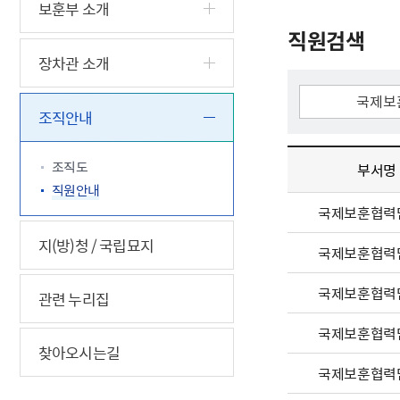
5.18 민
친일귀속
국민제안
기관주소
보훈부 소개
고엽제 후
정부위원
정책토론
당직실 전
직원검색
정책실명제
특수임무
행정서비스
전자공청
장차관 소개
주요정책
독립운동가
제대군인
학술·연구
설문조사
이달의 독
조직안내
이달의 전
조직도
부서명
직원안내
국제보훈협력
지(방)청 / 국립묘지
국제보훈협력
국제보훈협력
관련 누리집
국제보훈협력
찾아오시는길
국제보훈협력