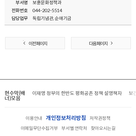
부서명
보훈문화정책과
전화번호
044-202-5514
담당업무
독립기념관, 순애기금
이전 페이지
다음 페이지
현수막(배
가를 찾습니다
이재명 정부의 한반도 평화공존 정책 설명책자
보
너)모음
개인정보처리방침
이용안내
저작권정책
이메일무단수집거부
부서별 연락처
찾아오시는길