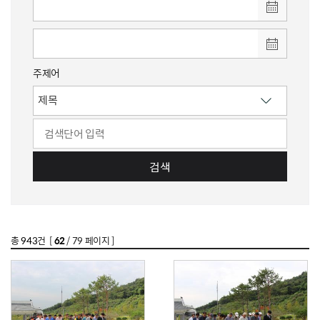
주제어
검색
총
943
건 [
62
/ 79 페이지 ]