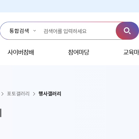
사이버참배
참여마당
교육마
포토갤러리
행사갤러리
리