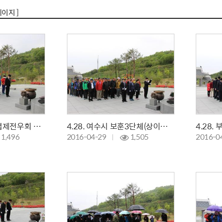
페이지 ]
4.29. 대한민국 고엽제전우회 부산 북구지회 참배
4.28. 여수시 보훈3단체(상이군경회,전몰군경 유족회,전몰군경 미망인회) 참배
1,496
2016-04-29
1,505
2016-0