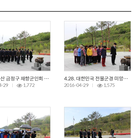
4.28. 부산 금정구 재향군인회 부산외국어대학교 학군단 참배
4.28. 대한민국 전몰군경 미망인회 거제시지회 참배
4-29
1,772
2016-04-29
1,575