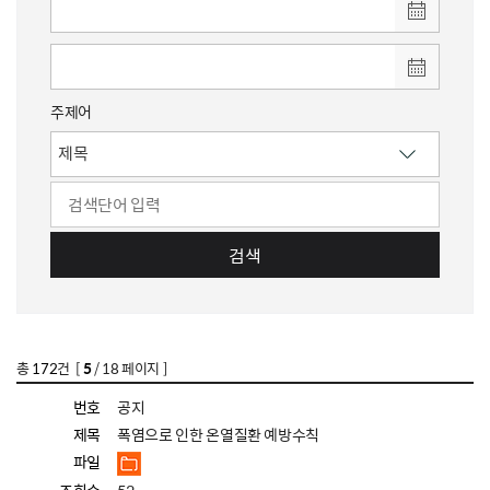
주제어
검색
총
172
건 [
5
/ 18 페이지 ]
번호
공지
제목
폭염으로 인한 온열질환 예방수칙
파일