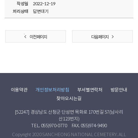
작성일
2022-12-19
처리상태
답변대기
이전 페이지
다음 페이지
이용약관
개인정보처리방침
부서별연락처
방문안내
찾아오시는길
[52247] 경상남도 산청군 단성면 목화로 170번길 57(남사리
산123번지)
TEL. 055)970-0770
FAX. 055)974-9490
Copyright 2020 SANCHEONG NATIONAL CEMETERY. ALL