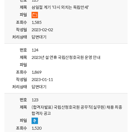
제목
삼일절 계기 '다시 외치는 독립만세'
파일
조회수
1,585
작성일
2023-02-02
처리상태
답변대기
번호
124
제목
2023년 설 연휴 국립산청호국원 운영 안내
파일
조회수
1,869
작성일
2023-01-11
처리상태
답변대기
번호
123
제목
(합격자발표) 국립산청호국원 공무직(실무원) 채용 최종
합격자 공고
파일
조회수
1,520