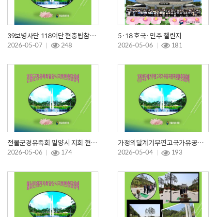
39보병사단 118여단 현충탑참배 및 선양행사
5·18 호국·민주 챌린지
2026-05-07
248
2026-05-06
181
전몰군경유족회 밀양시 지회 현충탑 참배
가정의달계기무연고국가유공자 전직원 현충탑참배
2026-05-06
174
2026-05-04
193