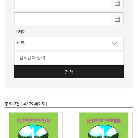
주제어
검색
총
943
건 [
4
/ 79 페이지 ]