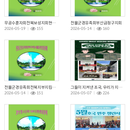
무공수훈자회전북보성지회현충탑참배
전몰군경유족회부산금정구지회
2026-05-19
155
2026-05-14
160
전몰군경유족회전북지부지킴이봉사활동
그들이 지켜낸 조국, 우리가 지키는 호국영웅
2026-05-14
151
2026-05-07
226