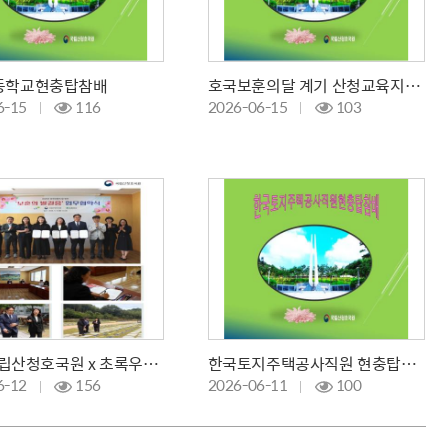
등학교현충탑참배
호국보훈의달 계기 산청교육지원청 현충탑 참배
6-15
116
2026-06-15
103
LH x 국립산청호국원 x 초록우산어린이재단 업무협약 체결
한국토지주택공사직원 현충탑참배 및 봉사활동
6-12
156
2026-06-11
100