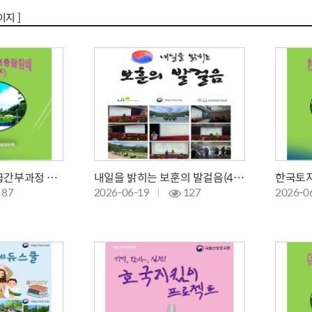
이지 ]
공군교육사령부초급간부과정 현충탑참배 /봉사활동
내일을 밝히는 보훈의 발걸음(4차)
87
2026-06-19
127
2026-0