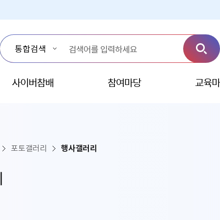
사이버참배
참여마당
교육마
포토갤러리
행사갤러리
리