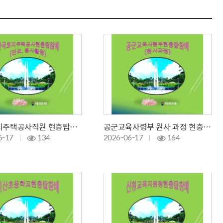
한국토지주택공사직원 현충탑참배 및 봉사활동국
공군교육사령부 원사 과정 현충탑참배/안보/
6-17
134
2026-06-17
164