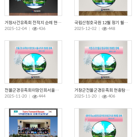
거창사건유족회 전적지 순례 현충탑 참배
국립산청호국원 12월 정기 월례현충탑참배
2025-12-04
436
2025-12-02
448
전몰군경유족회미망인회서울시지부 현충탑참배
거창군전몰군경유족회 현충탐참배
2025-11-20
444
2025-11-20
406