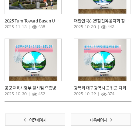
2025 Turn Toward Busan UN참전용사 국제 추모의 날 행사
대한민국6.25참전유공자회 창녕군지회 현충탑 참배
2025-11-13
488
2025-10-30
443
공군교육사령부 원사및 으뜸병사 현충탑참배/안보/봉사활동
광복회 대구광역시 군위군 지회
2025-10-30
452
2025-10-29
374
이전 페이지
다음 페이지