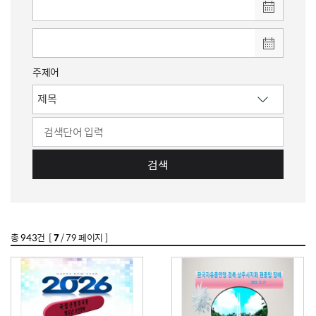
주제어
검색
총
943
건 [
7
/ 79 페이지 ]