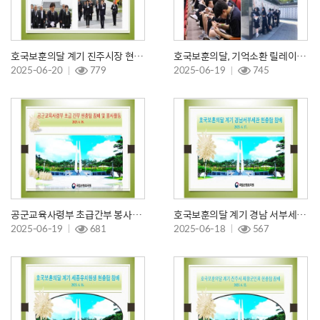
호국보훈의달 계기 진주시장 현충탑 참배
호국보훈의달, 기억소환 릴레이 호국체험!! 스타뚜~~
2025-06-20
779
2025-06-19
745
공군교육사령부 초급간부 봉사활동
호국보훈의달 계기 경남 서부세관 직원 현충탑 참배
2025-06-19
681
2025-06-18
567