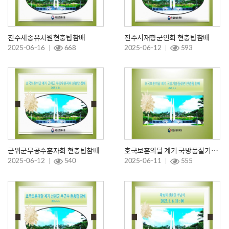
진주세종유치원현충탑참배
진주시재향군인회 현충탑참배
2025-06-16
668
2025-06-12
593
군위군무공수훈자회 현충탑참배
호국보훈의달 계기 국방품질기술원 현충탑참배
2025-06-12
540
2025-06-11
555