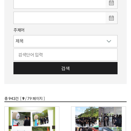
주제어
검색
총
943
건 [
9
/ 79 페이지 ]