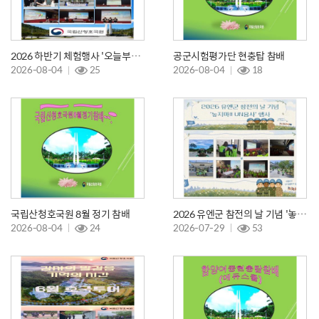
2026 하반기 체험행사 '오늘부터 <보훈> 크루'
공군시험평가단 현충탑 참배
2026-08-04
25
2026-08-04
18
국립산청호국원 8월 정기 참배
2026 유엔군 참전의 날 기념 '놓지마!! UN용사' 행사
2026-08-04
24
2026-07-29
53