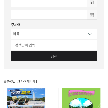
주제어
검색
총
943
건 [
1
/ 79 페이지 ]