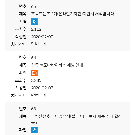
번호
65
제목
호국프렌즈 2기(온라인기자단)지원서 서식입니다.
파일
조회수
2,112
작성일
2020-02-07
처리상태
답변대기
번호
64
제목
신종 코로나바이러스 예방 안내
파일
조회수
3,285
작성일
2020-02-07
처리상태
답변대기
번호
63
제목
국립산청호국원 공무직(실무원) 근로자 채용 추가 합격
공고
파일