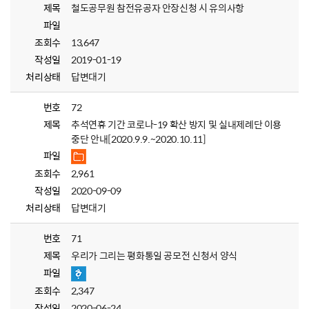
제목
철도공무원 참전유공자 안장신청 시 유의사항
파일
조회수
13,647
작성일
2019-01-19
처리상태
답변대기
번호
72
제목
추석연휴 기간 코로나-19 확산 방지 및 실내제례단 이용
중단 안내[2020.9.9.~2020.10.11]
파일
조회수
2,961
작성일
2020-09-09
처리상태
답변대기
번호
71
제목
우리가 그리는 평화통일 공모전 신청서 양식
파일
조회수
2,347
작성일
2020-06-24