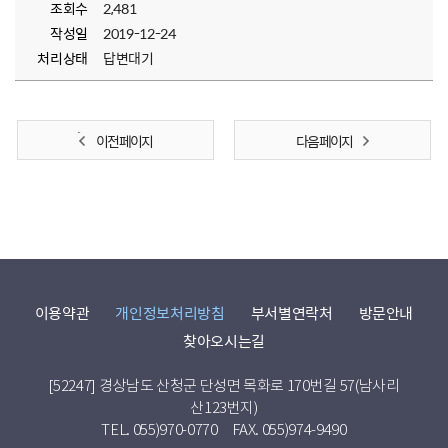
조회수
2,481
작성일
2019-12-24
처리상태
답변대기
이전 페이지
다음 페이지
이용약관
개인정보처리방침
부서별연락처
방문안내
찾아오시는길
[52247] 경상남도 산청군 단성면 목화로 170번길 57(남사리
산123번지)
TEL. 055)970-0770
FAX. 055)974-9490