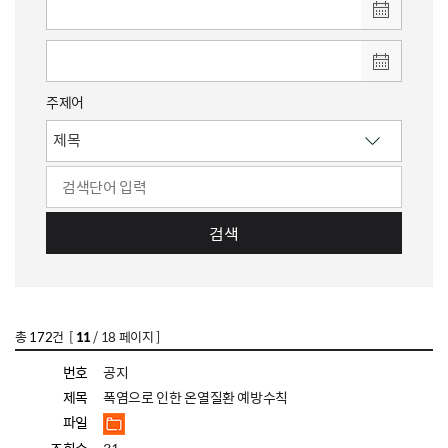
주제어
검색
총
172
건 [
11
/ 18 페이지 ]
번호
공지
제목
폭염으로 인한 온열질환 예방수칙
파일