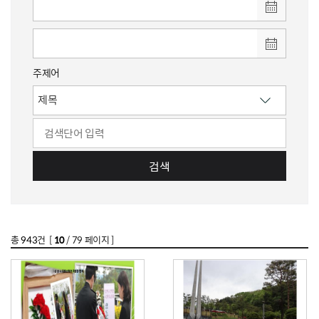
주제어
검색
총
943
건 [
10
/ 79 페이지 ]