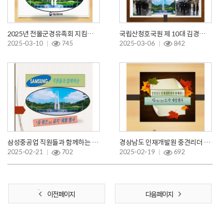
2025년 전몰군경유족회 지킴이 봉사활동 발대식
국립산청호국원 제 10대 김경나 원장 취임참배
2025-03-10
745
2025-03-06
842
삼성중공업 직원들과 함께하는 묘지 체험
경상남도 인재개발원 중견리더 과정 현충탑참배 체험활동
2025-02-21
702
2025-02-19
692
이전 페이지
다음 페이지