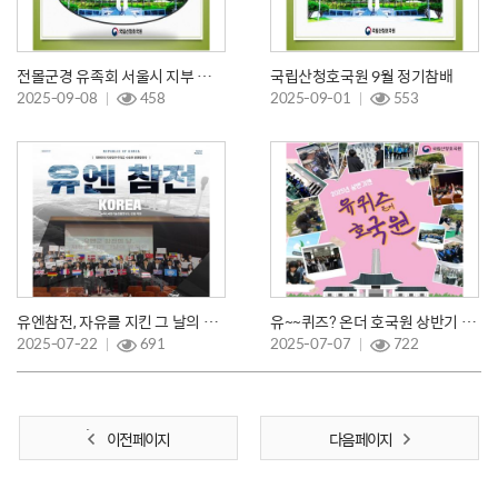
전몰군경 유족회 서울시 지부 현충탑 참배
국립산청호국원 9월 정기참배
2025-09-08
458
2025-09-01
553
유엔참전, 자유를 지킨 그 날의 발자취
유~~퀴즈? 온더 호국원 상반기 체험 행사
2025-07-22
691
2025-07-07
722
이전 페이지
다음 페이지