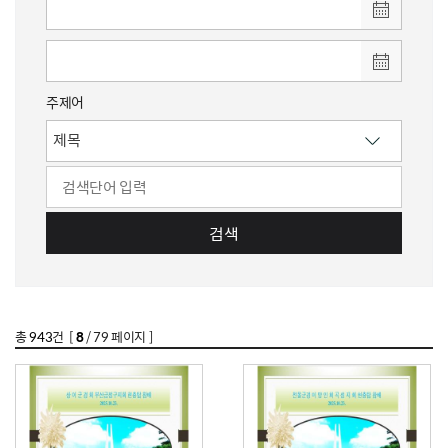
주제어
검색
총
943
건 [
8
/ 79 페이지 ]