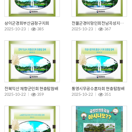
상이군경회부산금정구지회
전몰군경미망인회전남곡성지회현충탑참배
2025-10-23
385
2025-10-23
367
전북익산 재향군인회 현충탑참배
통영시무공수훈자회 현충탑참배
2025-10-22
359
2025-10-22
351