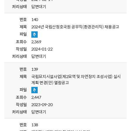
처리상태
답변대기
번호
140
제목
2024년 국립산청호국원 공무직(환경관리직) 채용공고
파일
조회수
2,369
작성일
2024-01-22
처리상태
답변대기
번호
139
제목
국립묘지시설사업(제2묘역 및 자연장지 조성사업) 실시
계획 변경(안) 열람공고
파일
조회수
2,447
작성일
2023-09-20
처리상태
답변대기
번호
138