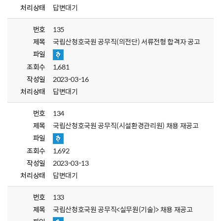
처리상태
답변대기
번호
135
제목
국립산청호국원 공무직(의전단) 서류전형 합격자 공고
파일
조회수
1,681
작성일
2023-03-16
처리상태
답변대기
번호
134
제목
국립산청호국원 공무직(시설환경관리원) 채용 재공고
파일
조회수
1,692
작성일
2023-03-13
처리상태
답변대기
번호
133
제목
국립산청호국원 공무직<실무원(기술)> 채용 재공고