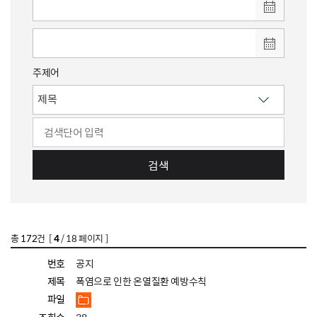
주제어
검색
총
172
건 [
4
/ 18 페이지 ]
번호
공지
제목
폭염으로 인한 온열질환 예방수칙
파일