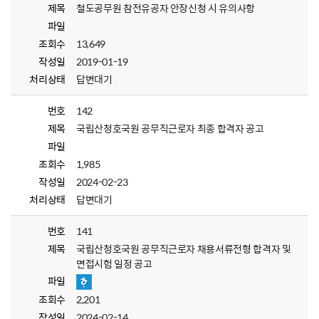
제목
철도공무원 참전유공자 안장신청 시 유의사항
파일
조회수
13,649
작성일
2019-01-19
처리상태
답변대기
번호
142
제목
국립산청호국원 공무직근로자 최종 합격자 공고
파일
조회수
1,985
작성일
2024-02-23
처리상태
답변대기
번호
141
제목
국립산청호국원 공무직근로자 채용서류전형 합격자 및
면접시험 일정 공고
파일
조회수
2,201
작성일
2024-02-14