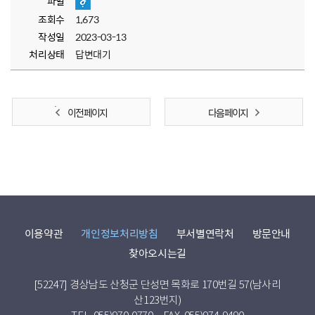
파일
조회수
1,673
작성일
2023-03-13
처리상태
답변대기
이전 페이지
다음 페이지
이용약관
개인정보처리방침
부서별연락처
방문안내
찾아오시는길
[52247] 경상남도 산청군 단성면 목화로 170번길 57(남사리
산123번지)