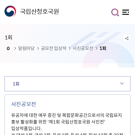
국립산청호국원
1회
알림마당
공모전 입상작
사진공모전
1회
1회
사진공모전
유공자에 대한 예우 증진 및 복합문화공간으로서의 국립묘지
홍보 활성화를 위한 '제1회 국립산청호국원 사진전'
입상작품입니다.
※ 대상 1점, 금상 2점, 은상 3점, 동상 4점, 입선 10점 총 20점