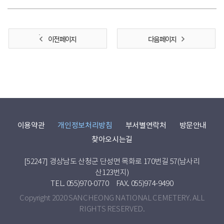
이전 페이지
다음 페이지
이용약관
개인정보처리방침
부서별연락처
방문안내
찾아오시는길
[52247] 경상남도 산청군 단성면 목화로 170번길 57(남사리
산123번지)
TEL. 055)970-0770
FAX. 055)974-9490
Copyright 2020 SANCHEONG NATIONAL CEMETERY. ALL
RIGHTS RESERVED.