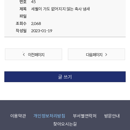
번호
45
제목
세월이 가도 없어지지 않는 축사 냄새
파일
조회수
2,068
작성일
2023-01-19
이전 페이지
다음 페이지
글 쓰기
이용약관
개인정보처리방침
부서별연락처
방문안내
찾아오시는길