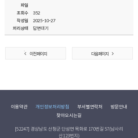
파일
조회수
352
작성일
2025-10-27
처리상태
답변대기
이전 페이지
다음 페이지
이용약관
개인정보처리방침
부서별연락처
방문안내
찾아오시는길
[52247] 경상남도 산청군 단성면 목화로 170번길 57(남사리
산123번지)