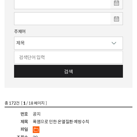
주제어
검색
총
172
건 [
1
/ 18 페이지 ]
번호
공지
제목
폭염으로 인한 온열질환 예방수칙
파일