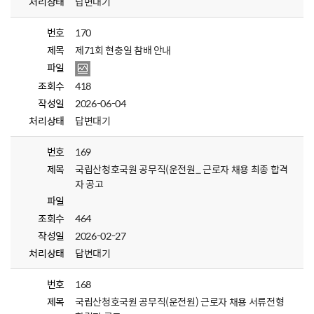
처리상태
답변대기
번호
170
제목
제71회 현충일 참배 안내
파일
조회수
418
작성일
2026-06-04
처리상태
답변대기
번호
169
제목
국립산청호국원 공무직(운전원_ 근로자 채용 최종 합격
자 공고
파일
조회수
464
작성일
2026-02-27
처리상태
답변대기
번호
168
제목
국립산청호국원 공무직(운전원) 근로자 채용 서류전형