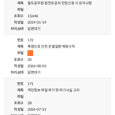
제목
철도공무원 참전유공자 안장신청 시 유의사항
파일
조회수
13,646
작성일
2019-01-19
처리상태
답변대기
번호
172
제목
폭염으로 인한 온열질환 예방수칙
파일
조회수
20
작성일
2026-08-03
처리상태
답변대기
번호
171
제목
개인정보 파일 파기 및 파기사실 고지
파일
조회수
28
작성일
2026-07-31