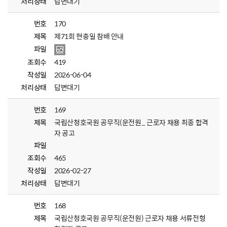
처리상태
답변대기
번호
170
제목
제71회 현충일 참배 안내
파일
조회수
419
작성일
2026-06-04
처리상태
답변대기
번호
169
제목
국립산청호국원 공무직(운전원_ 근로자 채용 최종 합격
자 공고
파일
조회수
465
작성일
2026-02-27
처리상태
답변대기
번호
168
제목
국립산청호국원 공무직(운전원) 근로자 채용 서류전형