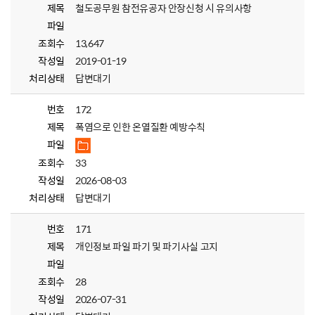
제목
철도공무원 참전유공자 안장신청 시 유의사항
파일
조회수
13,647
작성일
2019-01-19
처리상태
답변대기
번호
172
제목
폭염으로 인한 온열질환 예방수칙
파일
조회수
33
작성일
2026-08-03
처리상태
답변대기
번호
171
제목
개인정보 파일 파기 및 파기사실 고지
파일
조회수
28
작성일
2026-07-31