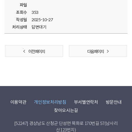
파일
조회수
353
작성일
2025-10-27
처리상태
답변대기
이전 페이지
다음 페이지
이용약관
개인정보처리방침
부서별연락처
방문안내
찾아오시는길
[52247] 경상남도 산청군 단성면 목화로 170번길 57(남사리
산123번지)