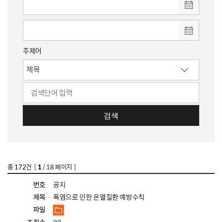
주제어
검색
총
172
건 [
1
/ 18 페이지 ]
번호
공지
제목
폭염으로 인한 온열질환 예방수칙
파일