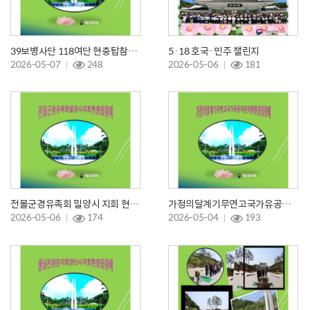
39보병사단 118여단 현충탑참배 및 선양행사
5·18 호국·민주 챌린지
2026-05-07
248
2026-05-06
181
전몰군경유족회 밀양시 지회 현충탑 참배
가정의달계기무연고국가유공자 전직원 현충탑참배
2026-05-06
174
2026-05-04
193