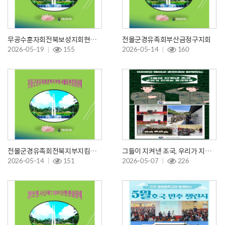
무공수훈자회전북보성지회현충탑참배
전몰군경유족회부산금정구지회
2026-05-19
155
2026-05-14
160
전몰군경유족회전북지부지킴이봉사활동
그들이 지켜낸 조국, 우리가 지키는 호국영웅
2026-05-14
151
2026-05-07
226