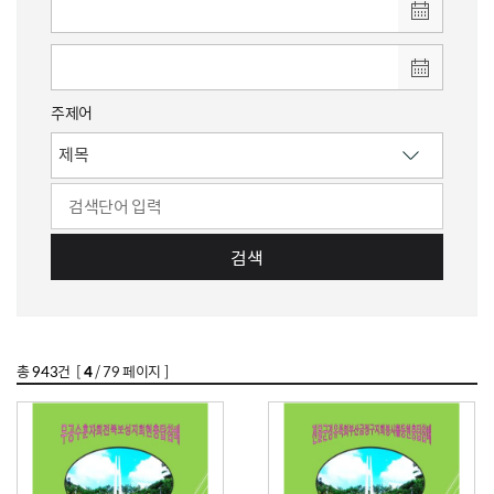
주제어
검색
총
943
건 [
4
/ 79 페이지 ]