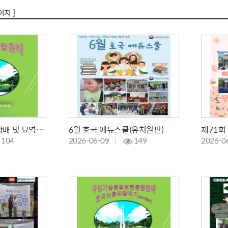
이지 ]
진사회모임현충탑참배 및 묘역순회
6월 호국 에듀스쿨(유치원편)
104
2026-06-09
149
2026-0