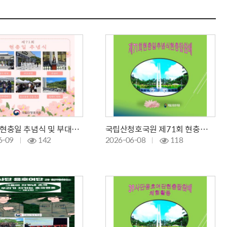
제71회 현충일 추념식 및 부대행사 실시
국립산청호국원 제71회 현충일 추념식(현충탑)
6-09
142
2026-06-08
118