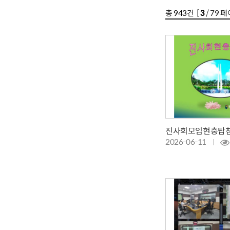
총
943
건 [
3
/ 79 페
2026-06-11