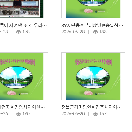
(2탄) 그들이 지켜낸 조국, 우리가 지키는 호국영웅
39사단용호부대장병현충탑참배 및 체혐활동
5-28
178
2026-05-28
183
월남전참전자회밀양시지회현충탑참배
전몰군경미망인회진주시지회현충탑참배
5-26
160
2026-05-20
167