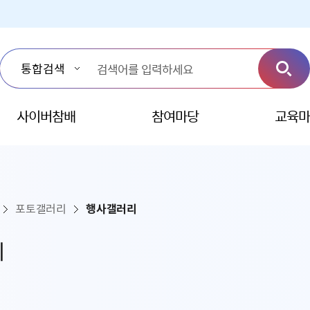
사이버참배
참여마당
교육마
포토갤러리
행사갤러리
리