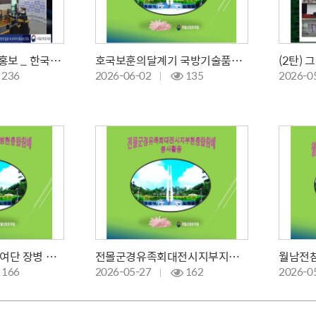
6월 호국보훈의 달 홍보 _ 한국도로교통공단 tbn경남교통방송 라디오
호국보훈의달계기 국방기술품질원 현충탑참배 및 생수기증식
236
2026-06-02
135
2026-0
보병제39사단 용호여단 장병 현충탑참배 및 체험활동
전몰군경유족회대전시지부지킴이봉사활동현충탑참배
166
2026-05-27
162
2026-0