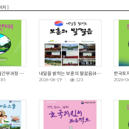
이지 ]
공군교육사령부초급간부과정 현충탑참배 /봉사활동
내일을 밝히는 보훈의 발걸음(4차)
85
2026-06-19
123
2026-0