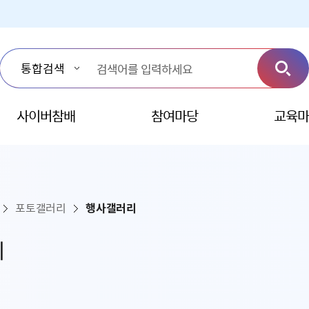
사이버참배
참여마당
교육마
포토갤러리
행사갤러리
리