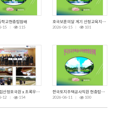
등학교현충탑참배
호국보훈의달 계기 산청교육지원청 현충탑 참배
6-15
115
2026-06-15
101
LH x 국립산청호국원 x 초록우산어린이재단 업무협약 체결
한국토지주택공사직원 현충탑참배 및 봉사활동
6-12
154
2026-06-11
100