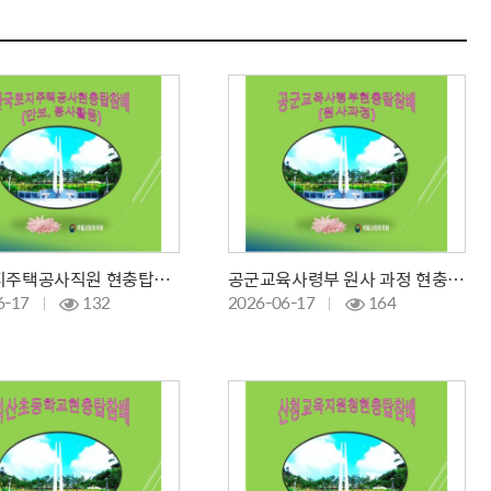
한국토지주택공사직원 현충탑참배 및 봉사활동국
공군교육사령부 원사 과정 현충탑참배/안보/
6-17
132
2026-06-17
164