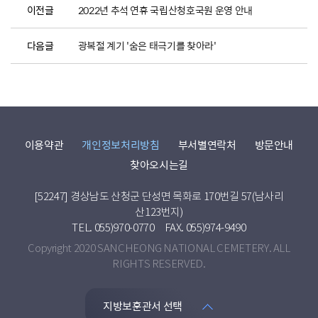
이전글
2022년 추석 연휴 국립산청호국원 운영 안내
다음글
광복절 계기 '숨은 태극기를 찾아라'
이용약관
개인정보처리방침
부서별연락처
방문안내
찾아오시는길
[52247] 경상남도 산청군 단성면 목화로 170번길 57(남사리
산123번지)
TEL. 055)970-0770
FAX. 055)974-9490
Copyright 2020 SANCHEONG NATIONAL CEMETERY. ALL
RIGHTS RESERVED.
지방보훈관서 선택