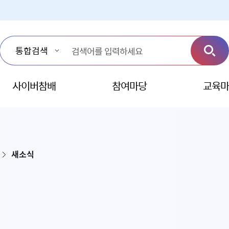
사이버참배
참여마당
교육마
새소식