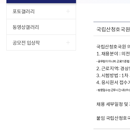
포토갤러리
동영상갤러리
국립산청호국원 
공모전 입상작
국립산청호국원 의
1. 채용분야 : 의
- 공무원이 아니며, 근로기준법
2. 근로지역: 경
3. 시험방법 : 1
4. 응시원서 접수기간 :
- 방문접수는 근무시간 내(09:00
채용 세부일정 및
붙임 국립산청호국원