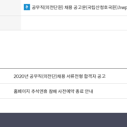
공무직(의전단원) 채용 공고문(국립산청호국원).hw
2020년 공무직(의전단)채용 서류전형 합격자 공고
홈페이지 추석연휴 참배 사전예약 종료 안내