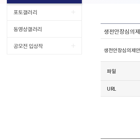
포토갤러리
동영상갤러리
생전안장심의
공모전 입상작
생전안장심의제
파일
URL