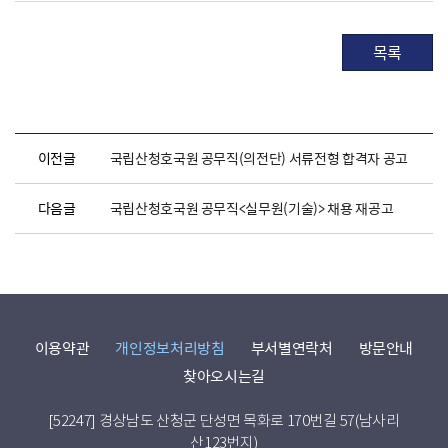
목록
이전글
국립산청호국원 공무직(의전단) 서류전형 합격자 공고
다음글
국립산청호국원 공무직<실무원(기술)> 채용 재공고
이용약관
개인정보처리방침
부서별연락처
방문안내
찾아오시는길
[52247] 경상남도 산청군 단성면 목화로 170번길 57(남사리
산123번지)