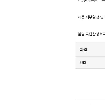
- 방문접수는 근무시
채용 세부일정 및
붙임 국립산청호국원
파일
URL