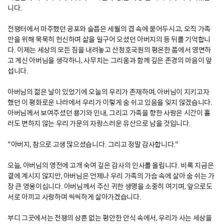
니다.
전쟁터에서 마주했던 공포와 슬픔은 세월의 겹 속에 묻어두시고, 오직 가족
만을 위해 묵묵히 헌신하며 삶을 일구어 오셨던 아버지의 등 뒤를 기억합니
다. 이제는 세상의 모든 짐을 내려놓고 산청호국원의 평온한 품에서 영면하
고 계신 아버님을 생각하니, 사무치는 그리움과 함께 깊은 존경의 마음이 앞
섭니다.
아버님의 젊은 날이 있었기에 오늘의 우리가 존재하며, 아버님이 지키고자
했던 이 평화로운 나라에서 우리가 이렇게 숨 쉬고 있음을 잊지 않겠습니다.
아버님께서 보여주셨던 용기와 인내, 그리고 가족을 향한 사랑은 시간이 흘
러도 변하지 않는 우리 가문의 자랑스러운 유산으로 남을 것입니다.
"아버지, 참으로 고생 많으셨습니다. 그리고 정말 감사합니다."
오늘, 아버님의 영전에 고개 숙여 깊은 감사의 인사를 올립니다. 비록 지금은
곁에 계시지 않지만, 아버님은 언제나 우리 가족의 가슴 속에 살아 숨 쉬는 가
장 큰 영웅이십니다. 아버님께서 주신 귀한 생명을 소중히 여기며, 앞으로도
서로 아끼고 사랑하며 씩씩하게 살아가겠습니다.
부디 그곳에서는 전쟁의 상흔 없는 평안한 안식 속에서, 우리가 사는 세상을