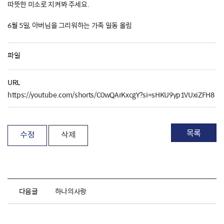
따뜻한 미소로 지켜봐 주세요.
6월 5일, 아버님을 그리워하는 가족 일동 올림
파일
URL
https://youtube.com/shorts/C0wQArKxcgY?si=sHKU9yp1VUxiZFH8
목록
수정
삭제
다음글
하나의사랑