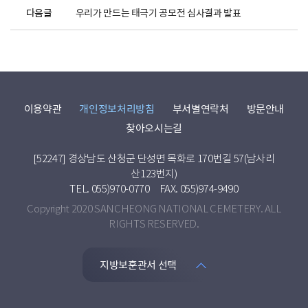
다음글
우리가 만드는 태극기 공모전 심사결과 발표
이용약관
개인정보처리방침
부서별연락처
방문안내
찾아오시는길
[52247] 경상남도 산청군 단성면 목화로 170번길 57(남사리
산123번지)
TEL. 055)970-0770
FAX. 055)974-9490
Copyright 2020 SANCHEONG NATIONAL CEMETERY. ALL
RIGHTS RESERVED.
지방보훈관서 선택