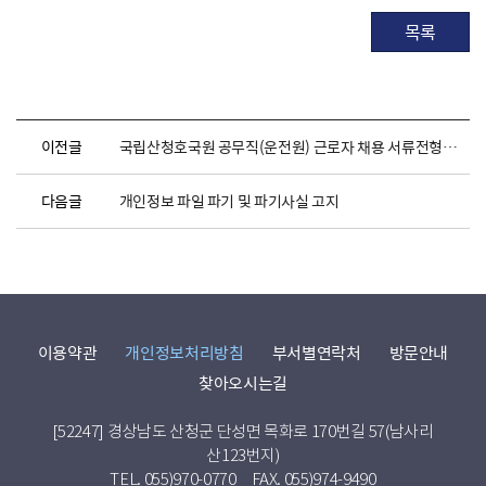
목록
이전글
국립산청호국원 공무직(운전원) 근로자 채용 서류전형 합격자 공고
다음글
개인정보 파일 파기 및 파기사실 고지
이용약관
개인정보처리방침
부서별연락처
방문안내
찾아오시는길
[52247] 경상남도 산청군 단성면 목화로 170번길 57(남사리
산123번지)
TEL. 055)970-0770
FAX. 055)974-9490