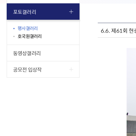
포토갤러리
행사갤러리
6.6. 제61회
호국원갤러리
동영상갤러리
공모전 입상작