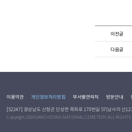
이전글
다음글
이용약관
개인정보처리방침
부서별연락처
방문안내
[52247] 경상남도 산청군 단성면 목화로 170번길 57(남사리 산12
Copyright 2020 SANCHEONG NATIONAL CEMETERY. ALL RIGHTS