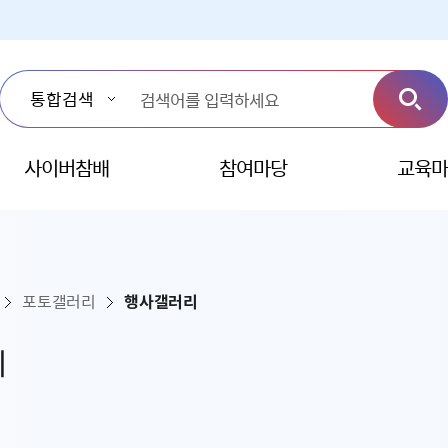
사이버참배
참여마당
교육마
포토갤러리
행사갤러리
리