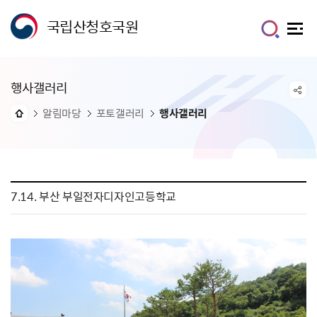
국립산청호국원
행사갤러리
알림마당
포토갤러리
행사갤러리
7.14. 부산 부일전자디자인고등학교