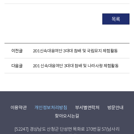
목록
이전글
201신속대응여단 3대대 참배 및 국립묘지 체험활동
다음글
201 신속대응여단 3대대 참배 및 나라사랑 체험활동
이용약관
개인정보처리방침
부서별연락처
방문안내
찾아오시는길
[52247] 경상남도 산청군 단성면 목화로 170번길 57(남사리