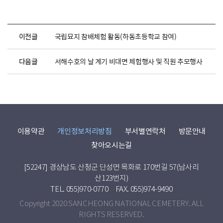
이전글
국립묘지 참배체험 활동(하동초등학교 참여)
다음글
서해수호의 날 계기 비대면 체험행사 및 직원 추모행사
이용약관
개인정보처리방침
부서별연락처
방문안내
찾아오시는길
[52247] 경상남도 산청군 단성면 목화로 170번길 57(남사리
산123번지)
TEL. 055)970-0770
FAX. 055)974-9490
Copyright 2020 SANCHEONG NATIONAL CEMETERY. ALL
RIGHTS RESERVED.