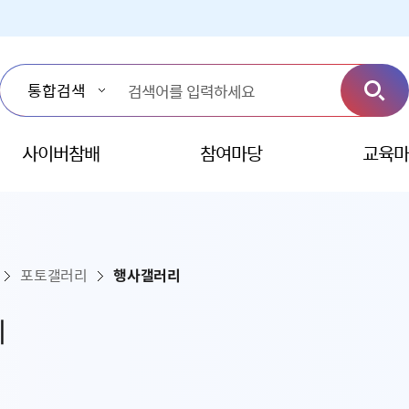
사이버참배
참여마당
교육마
포토갤러리
행사갤러리
리