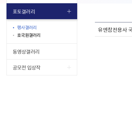
포토갤러리
행사갤러리
유엔참전용사 
호국원갤러리
동영상갤러리
공모전 입상작