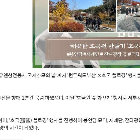
1시 유엔참전용사 국제추모의 날 계기 '턴투워드부산 ×호국 플로깅' 행
부산을 향해 1분간 묵념 하였으며, 이날 '호국원 숲 가꾸기' 행사로 
어, '호국(護國) 플로깅' 행사를 진행하여 봉안담 묘역, 제례단, 잔디광
양의 시간이 되었다.