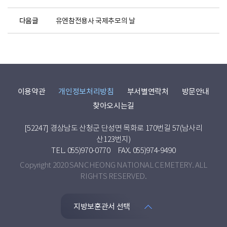
다음글
유엔참전용사 국제추모의 날
이용약관
개인정보처리방침
부서별연락처
방문안내
찾아오시는길
[52247] 경상남도 산청군 단성면 목화로 170번길 57(남사리
산123번지)
TEL. 055)970-0770
FAX. 055)974-9490
Copyright 2020 SANCHEONG NATIONAL CEMETERY. ALL
RIGHTS RESERVED.
지방보훈관서 선택