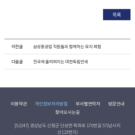
목록
이전글
삼성중공업 직원들과 함께하는 묘지 체험
다음글
전국에 울려퍼지는 대한독립만세
이용약관
개인정보처리방침
부서별연락처
방문안내
찾아오시는길
[52247] 경상남도 산청군 단성면 목화로 170번길 57(남사리
산123번지)