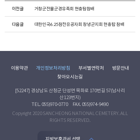
이전글
거창군전몰군경유족회 현충탐참배
다음글
대한민국6.25참전유공자회 창녕군지회 현충탑 참배
이용약관
개인정보처리방침
부서별연락처
방문안내
찾아오시는길
[52247] 경상남도 산청군 단성면 목화로 170번길 57(남사리
산123번지)
TEL. 055)970-0770
FAX. 055)974-9490
Copyright 2020 SANCHEONG NATIONAL CEMETERY. ALL
RIGHTS RESERVED.
지방보훈관서 선택