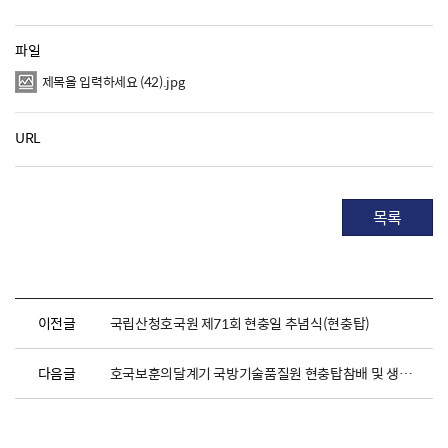
파일
제목을 입력하세요 (42).jpg
URL
목록
이전글
국립산청호국원 제71회 현충일 추념식(현충탑)
다음글
호국보훈의달계기 국방기술품질원 현충탑참배 및 생수기증식