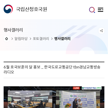
국립산청호국원
행사갤러리
알림마당
포토갤러리
행사갤러리
6월 호국보훈의 달 홍보 _ 한국도로교통공단 tbn경남교통방송
라디오