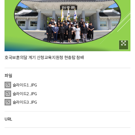
호국보훈의달 계기 산청교육지원청 현충탑 참배
파일
슬라이드1.JPG
슬라이드2.JPG
슬라이드3.JPG
URL