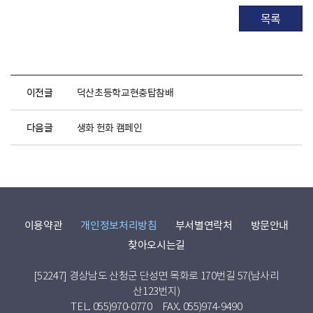
목록
이전글
덕산초등학교현충탑참배
다음글
생화 헌화 캠페인
이용약관
개인정보처리방침
부서별연락처
방문안내
찾아오시는길
[52247] 경상남도 산청군 단성면 목화로 170번길 57(남사리
산123번지)
TEL. 055)970-0770
FAX. 055)974-9490