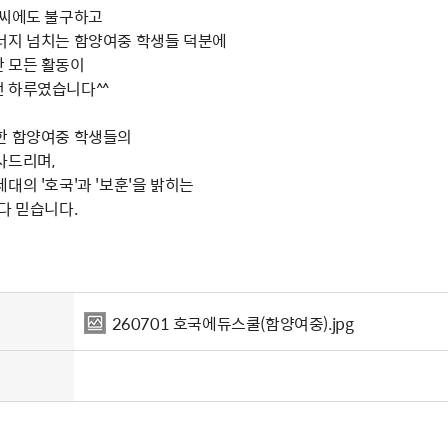
날씨에도 불구하고
너지 넘치는 함양여중 학생들 덕분에
 모든 활동이
 하루였습니다^^
한 함양여중 학생들의
사드리며,
대의 '호국'과 '보훈'을 밝히는
다 믿습니다.
260701 호국에듀스쿨(함양여중).jpg