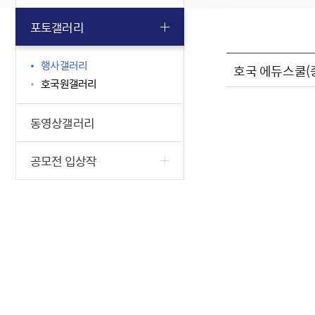
포토갤러리
행사갤러리
호국 에듀스쿨(
호국원갤러리
동영상갤러리
공모전 입상작