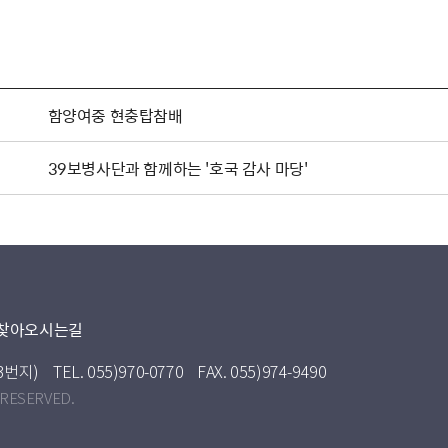
함양여중 현충탑참배
39보병사단과 함께하는 '호국 감사 마당'
찾아오시는길
3번지)
TEL. 055)970-0770
FAX. 055)974-9490
 RESERVED.