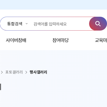
사이버참배
참여마당
교육마
포토갤러리
행사갤러리
리