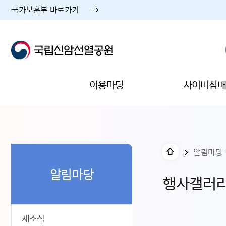
국가보훈부 바로가기
이용마당
사이버참배
알림마당
알림마당
행사갤러
새소식