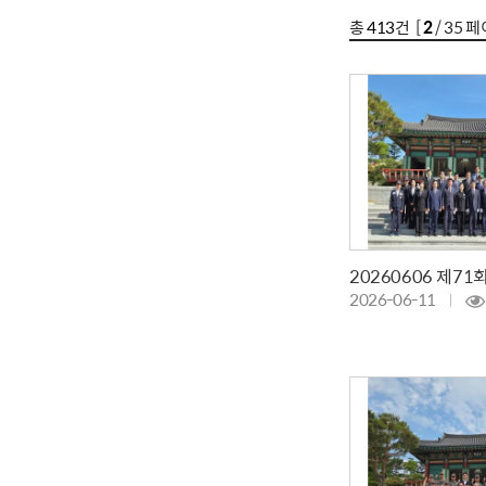
총
413
건 [
2
/ 35 페
20260606 제71
2026-06-11