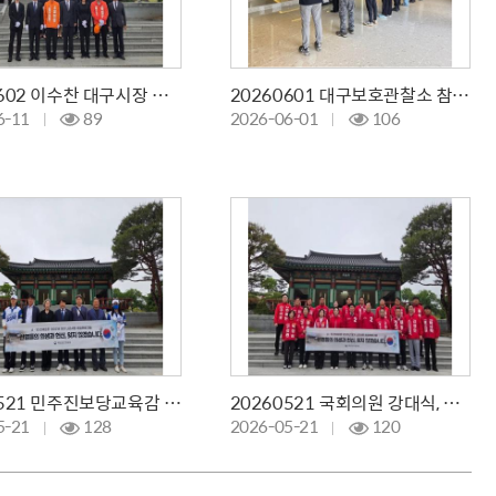
20260602 이수찬 대구시장 후보 참배
20260601 대구보호관찰소 참배 및 봉사활동
6-11
89
2026-06-01
106
20260521 민주진보당교육감 임성무후보 참배
20260521 국회의원 강대식, 최은석 제9회 지방선거 합동참배
5-21
128
2026-05-21
120