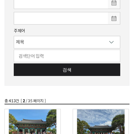
주제어
검색
총
413
건 [
2
/ 35 페이지 ]